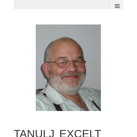
≡
TANULJ EXCELT